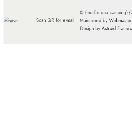
© {morfar paa camping} {
Scan QR for e-mail
Maintained by
Webmaster 
Design by
Astroid Frame